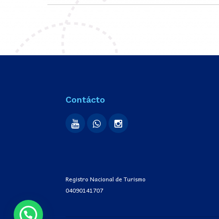
Contácto
Registro Nacional de Turismo
04090141707