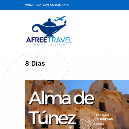
WHAT'S APP
(52) 56 3585 1188
8 Días