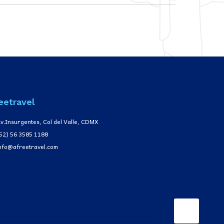
eetravel
v.Insurgentes, Col del Valle, CDMX
52) 56 3585 1188
nfo@afreetravel.com
